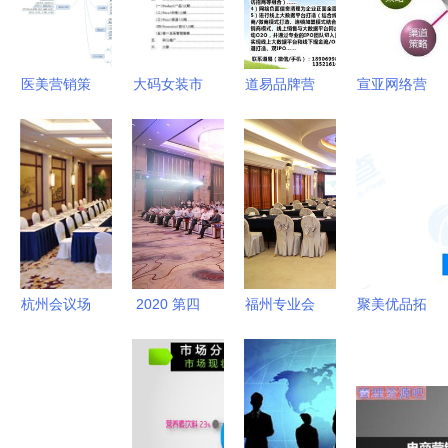
医美营销策
大码女装市
道易品牌营
宣亚网络营
划思维导图
场网络营销
销策划机构
销主管 连
在会议及展
策划方案
赋能企业增
接品牌与市
览服务中的
长，构建市
场的战略核
应用
场新格局
心
杭州会议场
2020 第四
福州专业会
聚美优品拓
地、酒店会
届中国客户
议设备租赁
展业务版
议室、场地
服务节在广
与会务服
图，新公司
布置、展会
西北海隆重
务，助力高
布局人力资
展览一站式
召开，共绘
效会议与展
源与市场营