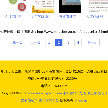
企业网络营
辽宁省北镇
粤西农批市
大连鼎峰房
销策划的市
市品牌策划
场农产品批
地产营销策
场运营指导
与营销全案
发营销与会
划诚聘市
如若转载，请注明出处：http://www.miraclepivot.com/product/list-2.html
从战略到执
服务 赋能
议展览一体
场、企划、
第一页
上一页
1
2
3
4
下一页
行
企业，速赢
化策划方案
销售精英，
市场
共创辉煌未
来
地址：太原市小店区晋阳街68号海棠国际大厦14层15层（入驻山西和创
空间企业孵化园有限公司-2320号）
电话：1760003**
Copyright © 2026
www.miraclepivot.com
市场营销策划
山西匡明文化传
媒有限公司
市场营销策划
版权所有
Sitemap