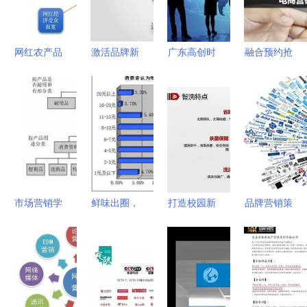
服务与市场
服务新蓝图
览
销策划
营销策划的
完美融合
网红农产品
激活品牌新
广东高创时
融合预约抢
品牌运营发
活力 娃哈
代 云浮营
购与会议展
展报告（中
哈2013-
销策划与会
览 电商营
篇） 网红
2016年度
议展览服务
销产品策划
为什么这样
市场营销策
的专业之
新路径
红——营销
划方案暨会
选，最低优
企划与市场
议展览服务
惠价格一览
引爆之道
蓝图
市场营销学
鲜味出圈，
打造校园新
品牌营销策
产品策略在
悦享蓝海
风尚 高品
划新纪元
市场营销策
休闲海产品
质洗衣服务
会议与展览
划中的核心
品牌与销量
项目运营与
服务的创新
地位与实践
双提升的营
市场营销全
推广之道
应用
销策划方案
景策划