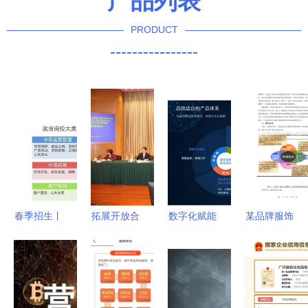
产品列表
PRODUCT
----------------
春季招生丨
拓展开放合
数字化赋能
某品牌服饰
2021，欢
作新空间
曼朗助力公
重庆主城市
迎报考市场
共商发挥进
有云服务行
场整合营销
营销专业
口博览
业会议及展
策划方案
从策略到实
会“溢出”效
览服务转型
会议及展览