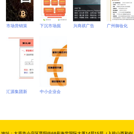
战，解锁你
应，构筑长
升级
服务深度融
的商业洞察
三角联动辐
合策略
力
射新高地
市场营销策
下沉市场掘
兴商祺广告
广州御妆化
划书的标准
金指南 会
策划 一站
妆品再曝安
格式与核心
议与展览服
式电商营销
全隐忧 三
要素
务产品策略
推广解决方
批次检出禁
的深度思考
案，助力企
用物质，商
业产品销售
标侵权前科
与品牌成长
引关注
汇源集团新
中小企业会
产品营销策
议及展览服
划全案 以
务市场产品
创新会议与
营销策划书
展览服务驱
实战指南
地址：太原市小店区晋阳街68号海棠国际大厦14层15层（入驻山西和创