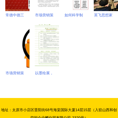
撞
常德中德三
市场营销策
如何科学制
英飞思想家
闾农贸市场
划方案 从
定品牌营销
吉隆坡首秀
策划营销提
策略到执行
策划中的会
2024江苏
案分析
的全面指南
议及展览服
国际贸易展
务策略
上的思维破
圈与情感共
鸣
市场营销策
以墨绘展，
划的核心是
策动未来
什么 5000
手绘风格的
字干货详解
会议展览服
营销策划三
务策划案
地址：太原市小店区晋阳街68号海棠国际大厦14层15层（入驻山西和创
大核心
空间企业孵化园有限公司-2320号）