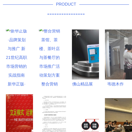
PRODUCT
----------------
新华正版·
整合营销
佛山精品展
韦德木作
品牌策划与
茶馆、茶
板订做专家
7.20橱柜工
推广 新21
楼、茶叶店
——勒流朗
厂直供团购
世纪高职市
与茶餐厅的
杰展览设备
会 匠心工
场营销的实
市场推广活
制造厂
艺与实惠价
战指南
动策划方案
格的完美碰