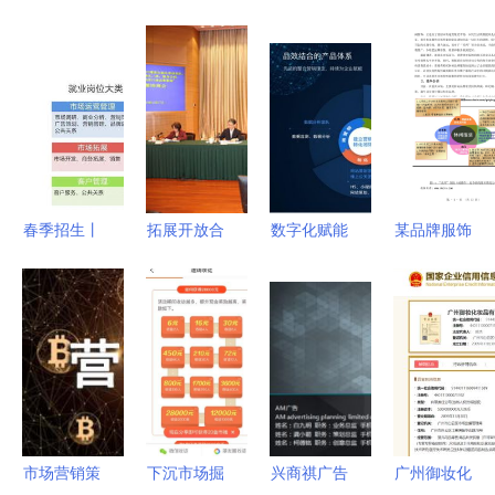
春季招生丨
拓展开放合
数字化赋能
某品牌服饰
2021，欢
作新空间
曼朗助力公
重庆主城市
迎报考市场
共商发挥进
有云服务行
场整合营销
营销专业
口博览
业会议及展
策划方案
从策略到实
会“溢出”效
览服务转型
会议及展览
战，解锁你
应，构筑长
升级
服务深度融
的商业洞察
三角联动辐
合策略
力
射新高地
市场营销策
下沉市场掘
兴商祺广告
广州御妆化