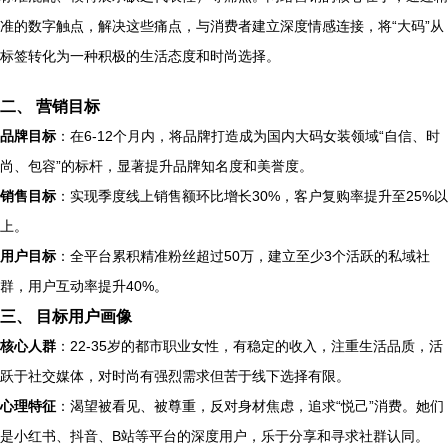
准的数字触点，解决这些痛点，与消费者建立深度情感连接，将“大码”从
标签转化为一种积极的生活态度和时尚选择。
二、 营销目标
品牌目标
：在6-12个月内，将品牌打造成为国内大码女装领域“自信、时
尚、包容”的标杆，显著提升品牌知名度和美誉度。
销售目标
：实现季度线上销售额环比增长30%，客户复购率提升至25%以
上。
用户目标
：全平台累积精准粉丝超过50万，建立至少3个活跃的私域社
群，用户互动率提升40%。
三、 目标用户画像
核心人群
：22-35岁的都市职业女性，有稳定的收入，注重生活品质，活
跃于社交媒体，对时尚有强烈需求但苦于线下选择有限。
心理特征
：渴望被看见、被尊重，反对身材焦虑，追求“悦己”消费。她们
是小红书、抖音、B站等平台的深度用户，乐于分享和寻求社群认同。