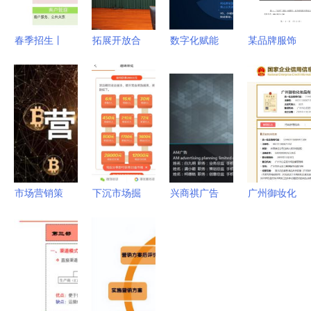
春季招生丨
拓展开放合
数字化赋能
某品牌服饰
2021，欢
作新空间
曼朗助力公
重庆主城市
迎报考市场
共商发挥进
有云服务行
场整合营销
营销专业
口博览
业会议及展
策划方案
从策略到实
会“溢出”效
览服务转型
会议及展览
战，解锁你
应，构筑长
升级
服务深度融
的商业洞察
三角联动辐
合策略
力
射新高地
市场营销策
下沉市场掘
兴商祺广告
广州御妆化
划书的标准
金指南 会
策划 一站
妆品再曝安
格式与核心
议与展览服
式电商营销
全隐忧 三
要素
务产品策略
推广解决方
批次检出禁
的深度思考
案，助力企
用物质，商
业产品销售
标侵权前科