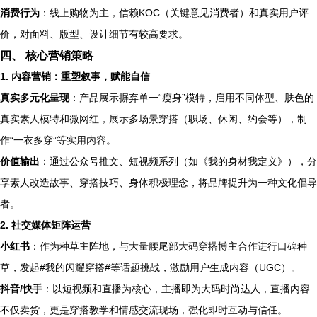
消费行为
：线上购物为主，信赖KOC（关键意见消费者）和真实用户评
价，对面料、版型、设计细节有较高要求。
四、 核心营销策略
1. 内容营销：重塑叙事，赋能自信
真实多元化呈现
：产品展示摒弃单一“瘦身”模特，启用不同体型、肤色的
真实素人模特和微网红，展示多场景穿搭（职场、休闲、约会等），制
作“一衣多穿”等实用内容。
价值输出
：通过公众号推文、短视频系列（如《我的身材我定义》），分
享素人改造故事、穿搭技巧、身体积极理念，将品牌提升为一种文化倡导
者。
2. 社交媒体矩阵运营
小红书
：作为种草主阵地，与大量腰尾部大码穿搭博主合作进行口碑种
草，发起#我的闪耀穿搭#等话题挑战，激励用户生成内容（UGC）。
抖音/快手
：以短视频和直播为核心，主播即为大码时尚达人，直播内容
不仅卖货，更是穿搭教学和情感交流现场，强化即时互动与信任。