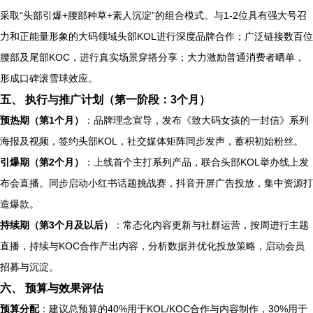
采取“头部引爆+腰部种草+素人沉淀”的组合模式。与1-2位具有强大号召
力和正能量形象的大码领域头部KOL进行深度品牌合作；广泛链接数百位
腰部及尾部KOC，进行真实场景穿搭分享；大力激励普通消费者晒单，
形成口碑滚雪球效应。
五、 执行与推广计划（第一阶段：3个月）
预热期（第1个月）
：品牌理念宣导，发布《致大码女孩的一封信》系列
海报及视频，签约头部KOL，社交媒体矩阵同步发声，蓄积初始粉丝。
引爆期（第2个月）
：上线首个主打系列产品，联合头部KOL举办线上发
布会直播。同步启动小红书话题挑战赛，抖音开屏广告投放，集中资源打
造爆款。
持续期（第3个月及以后）
：常态化内容更新与社群运营，按周进行主题
直播，持续与KOC合作产出内容，分析数据并优化投放策略，启动会员
招募与沉淀。
六、 预算与效果评估
预算分配
：建议总预算的40%用于KOL/KOC合作与内容制作，30%用于