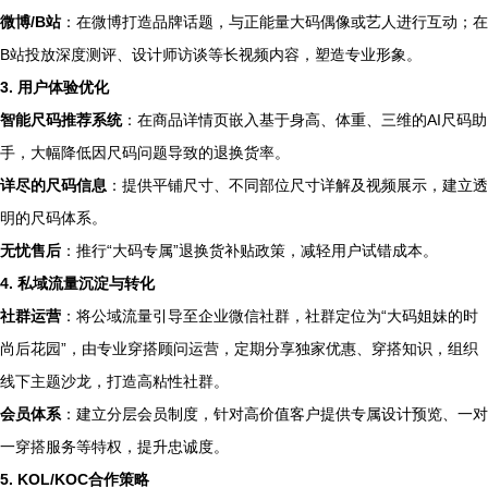
微博/B站
：在微博打造品牌话题，与正能量大码偶像或艺人进行互动；在
B站投放深度测评、设计师访谈等长视频内容，塑造专业形象。
3. 用户体验优化
智能尺码推荐系统
：在商品详情页嵌入基于身高、体重、三维的AI尺码助
手，大幅降低因尺码问题导致的退换货率。
详尽的尺码信息
：提供平铺尺寸、不同部位尺寸详解及视频展示，建立透
明的尺码体系。
无忧售后
：推行“大码专属”退换货补贴政策，减轻用户试错成本。
4. 私域流量沉淀与转化
社群运营
：将公域流量引导至企业微信社群，社群定位为“大码姐妹的时
尚后花园”，由专业穿搭顾问运营，定期分享独家优惠、穿搭知识，组织
线下主题沙龙，打造高粘性社群。
会员体系
：建立分层会员制度，针对高价值客户提供专属设计预览、一对
一穿搭服务等特权，提升忠诚度。
5. KOL/KOC合作策略