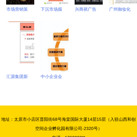
力
射新高地
市场营销策
下沉市场掘
兴商祺广告
广州御妆化
划书的标准
金指南 会
策划 一站
妆品再曝安
格式与核心
议与展览服
式电商营销
全隐忧 三
要素
务产品策略
推广解决方
批次检出禁
的深度思考
案，助力企
用物质，商
业产品销售
标侵权前科
与品牌成长
引关注
汇源集团新
中小企业会
产品营销策
议及展览服
划全案 以
务市场产品
创新会议与
营销策划书
展览服务驱
实战指南
地址：太原市小店区晋阳街68号海棠国际大厦14层15层（入驻山西和创
动品牌增长
空间企业孵化园有限公司-2320号）