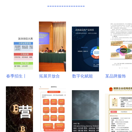
----------------
春季招生丨
拓展开放合
数字化赋能
某品牌服饰
2021，欢
作新空间
曼朗助力公
重庆主城市
迎报考市场
共商发挥进
有云服务行
场整合营销
营销专业
口博览
业会议及展
策划方案
从策略到实
会“溢出”效
览服务转型
会议及展览
战，解锁你
应，构筑长
升级
服务深度融
的商业洞察
三角联动辐
合策略