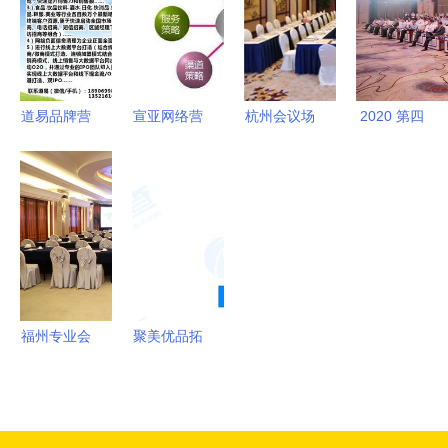
展览服务驱
实战指南
应用
动品牌增长
道易品牌营
宣亚网络营
杭州会议场
2020 第四
销策划机构
销主管 连
地、酒店会
届中国客户
赋能企业增
接品牌与市
议室、场地
服务节在广
长，构建市
场的战略核
布置、展会
西北海隆重
场新格局
心
展览一站式
召开，共绘
服务与市场
服务新蓝图
营销策划的
完美融合
福州专业会
聚美优品拓
议设备租赁
展业务版
与会务服
图，新公司
务，助力高
布局人力资