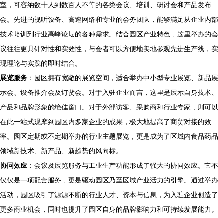
室，可容纳数十人到数百人不等的各类会议、培训、研讨会和产品发布
会。先进的视听设备、高速网络和专业的会务团队，能够满足从企业内部
技术培训到行业高峰论坛的各种需求。结合园区产业特色，这里举办的会
议往往更具针对性和实效性，与会者可以方便地实地参观先进生产线，实
现理论与实践的即时结合。
展览服务
：园区拥有宽敞的展览空间，适合举办中小型专业展览、新品展
示会、设备推介会及订货会。对于入驻企业而言，这里是展示自身技术、
产品和品牌形象的绝佳窗口。对于外部访客、采购商和行业专家，则可以
在此一站式观摩到园区内多家企业的成果，极大地提高了商贸对接的效
率。园区定期或不定期举办的行业主题展览，更是成为了区域内食品药品
领域新技术、新产品、新趋势的风向标。
协同效应
：会议及展览服务与工业生产功能形成了强大的协同效应。它不
仅仅是一项配套服务，更是驱动园区乃至区域产业活力的引擎。通过举办
活动，园区吸引了源源不断的行业人才、资本与信息，为入驻企业创造了
更多商业机会，同时也提升了园区自身的品牌影响力和可持续发展能力。