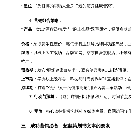
*
定位
：“为拼搏的职场人量身打造的随身健康管家”。
6. 营销组合策略
：
*
产品
：突出“医疗级精度”与“腕上饰品”双重属性，提供多款
价格
：采取竞争性定价，略低于行业领导品牌同功能产品，
渠道
：以线上为主战场（品牌官网、京东自营旗舰店、小米
推广
：
预热期
：发布“职场健康白皮书”，联合健康类KOL制造话题。
上市期
：举办线上发布会，科技与时尚跨界KOL直播测评；
持续期
：打造“X先生/女士的健康周记”用户内容共创活动，
7. 行动与预算
：（略）详细列出各阶段活动、时间节点
8. 评估
：核心监控指标包括社交媒体声量、官网访问转
三、成功营销必备：超越策划书文本的要素