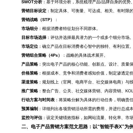
SWOT分析
：基于环境分析，系统梳理产品/品牌自身的优势
营销目标设定
：制定具体、可衡量、可达成、相关、有时限的 
营销战略（STP）
：
市场细分
：根据消费者特征划分不同群体。
目标市场选择
：评估并选择最具潜力的一个或多个细分市场
市场定位
：确立产品在目标消费者心智中的独特、有利位置
营销组合策略（4Ps）
：战略的具体战术展开。
产品策略
：突出电子产品的核心功能、创新点、设计、质量
价格策略
：根据成本、竞争和消费者感知价值，制定渗透定
渠道策略
：规划线上（官网、电商平台、社交媒体电商）与
推广策略
：整合广告、公关、社交媒体营销、内容营销、KOL
行动方案与时间表
：将策略分解为具体的行动任务，明确责
预算编制
：详细列出各项营销活动所需的费用，并进行总成
监控与评估
：设定关键绩效指标，如网站流量、转化率、市
二、电子产品营销方案范文思路：以“智能手表X”为